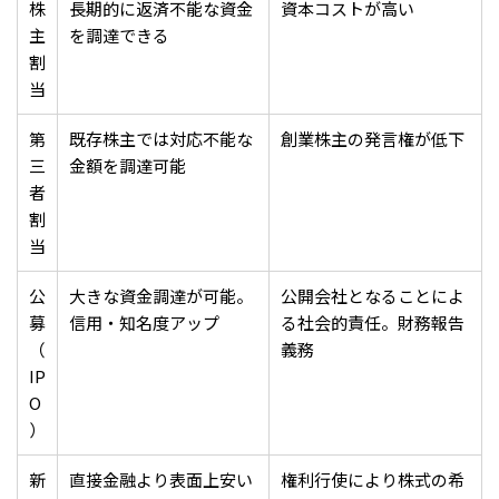
株
長期的に返済不能な資金
資本コストが高い
主
を調達できる
割
当
第
既存株主では対応不能な
創業株主の発言権が低下
三
金額を調達可能
者
割
当
公
大きな資金調達が可能。
公開会社となることによ
募
信用・知名度アップ
る社会的責任。財務報告
（
義務
IP
O
）
新
直接金融より表面上安い
権利行使により株式の希