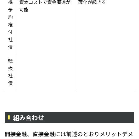
株
資本コストで資金調達が
薄化が起きる
予
可能
約
権
付
社
債
転
換
社
債
組み合わせ
間接金融、直接金融には前述のとおりメリットデメ