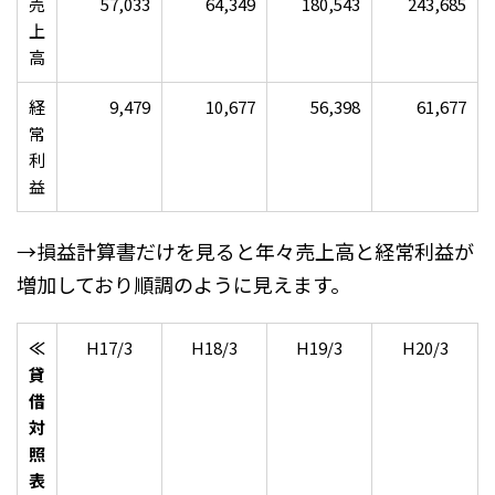
売
57,033
64,349
180,543
243,685
上
高
経
9,479
10,677
56,398
61,677
常
利
益
→損益計算書だけを見ると年々売上高と経常利益が
増加しており順調のように見えます。
≪
H17/3
H18/3
H19/3
H20/3
貸
借
対
照
表