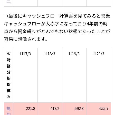
ー
→最後にキャッシュフロー計算書を見てみると営業
キャッシュフローが大赤字になっており4年前の時
点から資金繰りがとんでもない状態であったことが
容易に想像されます。
≪
H17/3
H18/3
H19/3
H20/3
財
務
分
析
指
標
≫
棚
221.0
418.2
592.3
655.7
卸