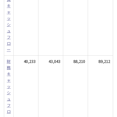
キ
ャ
ッ
シ
ュ
フ
ロ
ー
財
40,233
43,043
88,210
89,212
務
キ
ャ
ッ
シ
ュ
フ
ロ