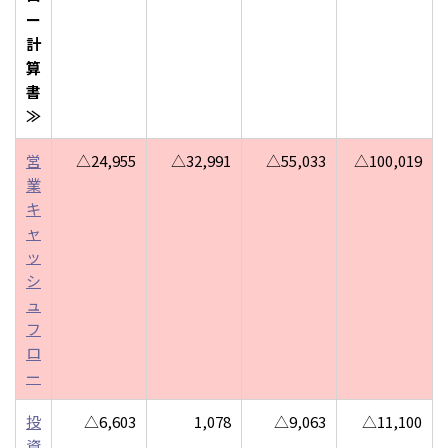
ー
計
算
書
≫
営
△24,955
△32,991
△55,033
△100,019
業
キ
ャ
ッ
シ
ュ
フ
ロ
ー
投
△6,603
1,078
△9,063
△11,100
資