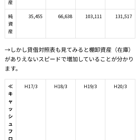
産
純
35,455
66,638
103,111
131,517
資
産
→しかし貸借対照表も見てみると棚卸資産（在庫）
がありえないスピードで増加していることが分かり
ます。
≪
H17/3
H18/3
H19/3
H20/3
キ
ャ
ッ
シ
ュ
フ
ロ