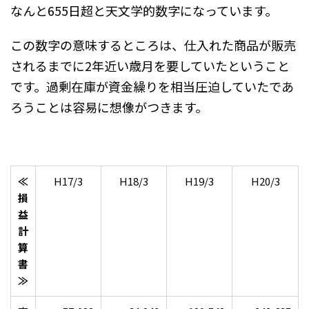
なんと655日超と天文学的数字になっています。
この数字の意味するところは、仕入れた商品が販売
されるまでに2年近い歳月を要していたということ
です。過剰在庫が資金繰りを相当圧迫していたであ
ろうことは容易に想像がつきます。
≪
H17/3
H18/3
H19/3
H20/3
損
益
計
算
書
≫